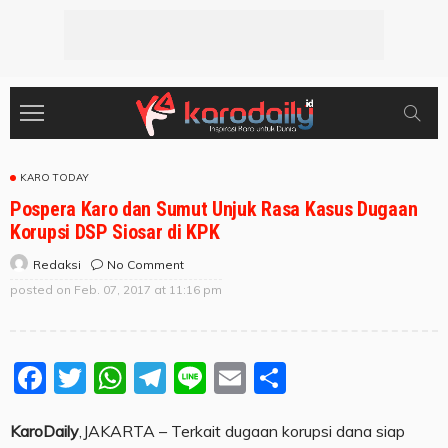
KARO TODAY
Pospera Karo dan Sumut Unjuk Rasa Kasus Dugaan
Korupsi DSP Siosar di KPK
No Comment
Redaksi
posted on
Feb. 07, 2017 at 11:16 pm
Facebook
Twitter
WhatsApp
Telegram
Line
Email
Share
KaroDaily
,JAKARTA – Terkait dugaan korupsi dana siap