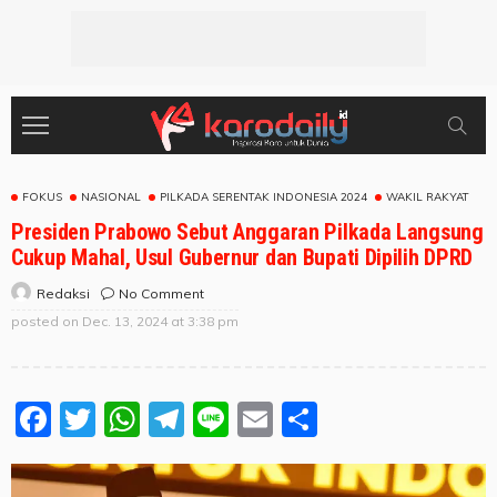
FOKUS
NASIONAL
PILKADA SERENTAK INDONESIA 2024
WAKIL RAKYAT
Presiden Prabowo Sebut Anggaran Pilkada Langsung
Cukup Mahal, Usul Gubernur dan Bupati Dipilih DPRD
No Comment
Redaksi
posted on
Dec. 13, 2024 at 3:38 pm
Facebook
Twitter
WhatsApp
Telegram
Line
Email
Share