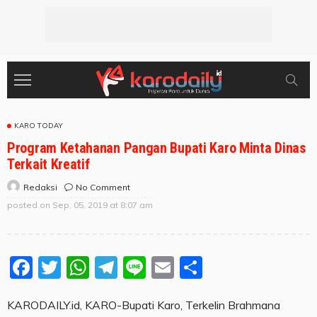
KARO TODAY
Program Ketahanan Pangan Bupati Karo Minta Dinas
Terkait Kreatif
No Comment
Redaksi
posted on
Sep. 05, 2019 at 8:07 am
Facebook
Twitter
WhatsApp
Telegram
Line
Email
Share
KARODAILY.id, KARO-Bupati Karo, Terkelin Brahmana