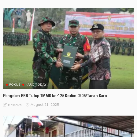
FOKUS
KARO TODAY
Pangdam I/BB Tutup TMMD ke-125 Kodim 0205/Tanah Karo
August 21, 2025
Redaksi