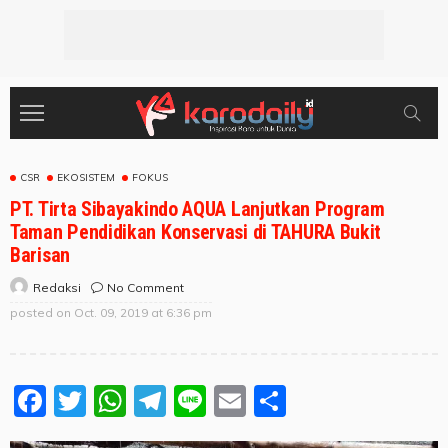
CSR
EKOSISTEM
FOKUS
PT. Tirta Sibayakindo AQUA Lanjutkan Program
Taman Pendidikan Konservasi di TAHURA Bukit
Barisan
No Comment
Redaksi
posted on
Oct. 09, 2019 at 6:36 pm
Facebook
Twitter
WhatsApp
Telegram
Line
Email
Share