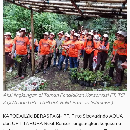
Aksi lingkungan di Taman Pendidikan Konservasi PT. TSI
AQUA dan UPT. TAHURA Bukit Barisan.(istimewa).
KARODAILY.id,BERASTAGI- PT. Tirta Sibayakindo AQUA
dan UPT TAHURA Bukit Barisan langsungkan kerjasama