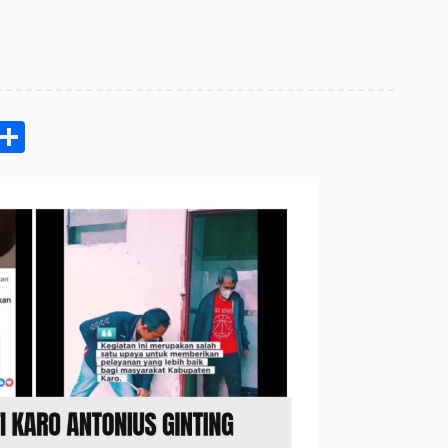
pp
ram
e
Email
Share