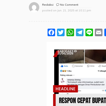
No Comment
Redaksi
posted on
Jun. 21, 2025 at 10:11 pm
Facebook
Twitter
WhatsA
Teleg
Lin