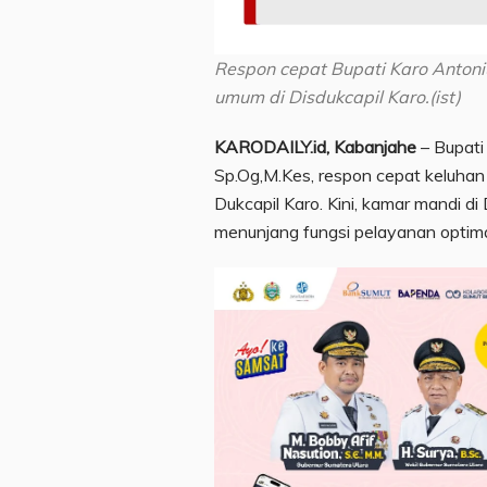
Respon cepat Bupati Karo Antonius
umum di Disdukcapil Karo.(ist)
KARODAILY.id, Kabanjahe
– Bupati 
Sp.Og,M.Kes, respon cepat keluhan 
Dukcapil Karo. Kini, kamar mandi di
menunjang fungsi pelayanan optim