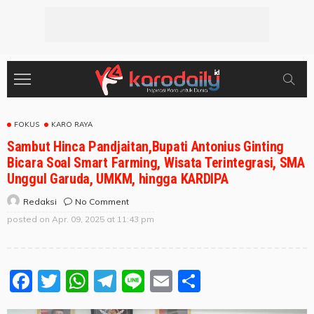
FOKUS
KARO RAYA
Sambut Hinca Pandjaitan,Bupati Antonius Ginting
Bicara Soal Smart Farming, Wisata Terintegrasi, SMA
Unggul Garuda, UMKM, hingga KARDIPA
No Comment
Redaksi
posted on
Apr. 09, 2025 at 11:43 pm
Facebook
Twitter
WhatsApp
Telegram
Line
Email
Share