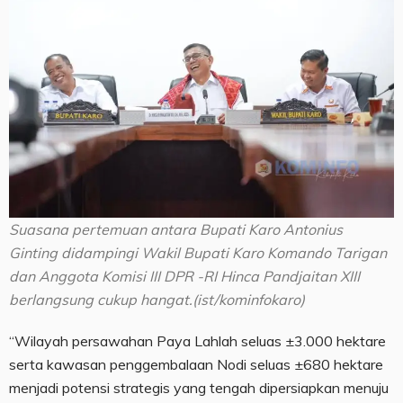
Suasana pertemuan antara Bupati Karo Antonius
Ginting didampingi Wakil Bupati Karo Komando Tarigan
dan Anggota Komisi III DPR -RI Hinca Pandjaitan XIII
berlangsung cukup hangat.(ist/kominfokaro)
“Wilayah persawahan Paya Lahlah seluas ±3.000 hektare
serta kawasan penggembalaan Nodi seluas ±680 hektare
menjadi potensi strategis yang tengah dipersiapkan menuju