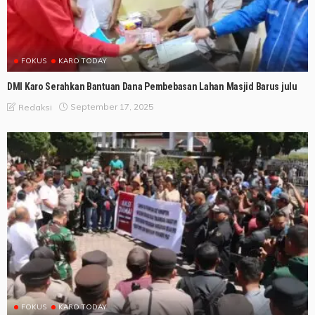
FOKUS
KARO TODAY
DMI Karo Serahkan Bantuan Dana Pembebasan Lahan Masjid Barus julu
September 17, 2025
Redaksi
FOKUS
KARO TODAY