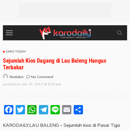
KARO TODAY
Sejumlah Kios Dagang di Lau Baleng Hangus
Terbakar
No Comment
Redaksi
posted on
Jan. 07, 2017 at 9:13 pm
Facebook
Twitter
WhatsApp
Telegram
Line
Email
Share
KARODAILY,LAU BALENG – Sejumlah kios di Pasar Tiga