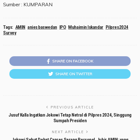
Sumber : KUMPARAN
Tags:
AMIN
anies baswedan
IPO
Muhaimin Iskandar
Pilpres2024
Survey
SHARE ON FACEBOOK
SHARE ON TWITTER
PREVIOUS ARTICLE
Jusuf Kalla Ingatkan Jokowi Tetap Netral di Pilpres 2024, Singgung
Sumpah Presiden
NEXT ARTICLE
Jokowi Sebut Debat Capres Serang Personel, Jubir AMIN: yang