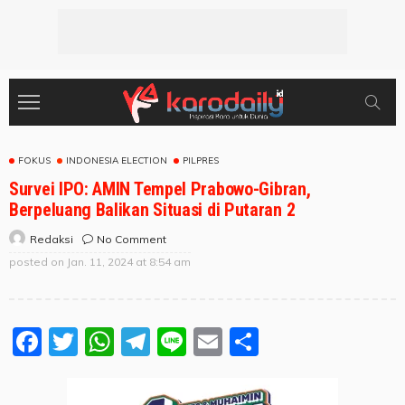
FOKUS
INDONESIA ELECTION
PILPRES
Survei IPO: AMIN Tempel Prabowo-Gibran,
Berpeluang Balikan Situasi di Putaran 2
No Comment
Redaksi
posted on
Jan. 11, 2024 at 8:54 am
Facebook
Twitter
WhatsApp
Telegram
Line
Email
Share