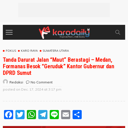
FOKUS
KARO RAYA
SUMATERA UTARA
Tanda Darurat Jalan “Maut” Berastagi – Medan,
Formanas Besok “Geruduk” Kantor Gubernur dan
DPRD Sumut
No Comment
Redaksi
posted on
Dec. 17, 2024 at 3:17 pm
Facebook
Twitter
WhatsApp
Telegram
Line
Email
Share