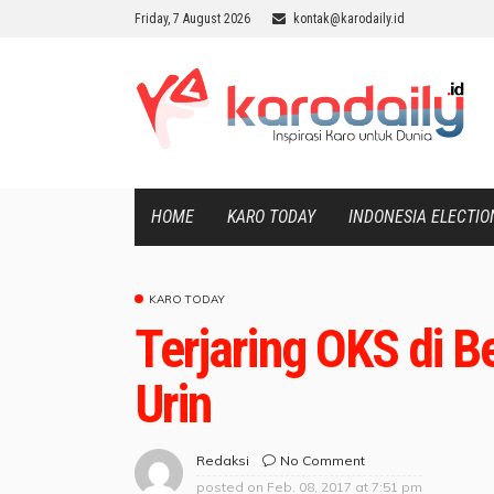
Friday, 7 August 2026
kontak@karodaily.id
HOME
KARO TODAY
INDONESIA ELECTIO
KARO TODAY
Terjaring OKS di Be
Urin
No Comment
Redaksi
posted on
Feb. 08, 2017 at 7:51 pm