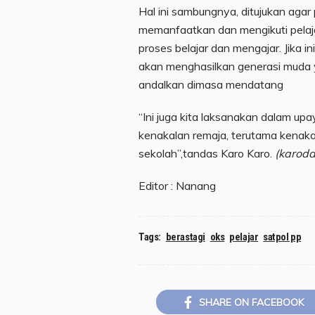
Hal ini sambungnya, ditujukan agar
memanfaatkan dan mengikuti pelaja
proses belajar dan mengajar. Jika i
akan menghasilkan generasi muda y
andalkan dimasa mendatang
“Ini juga kita laksanakan dalam up
kenakalan remaja, terutama kenakal
sekolah”,tandas Karo Karo.
(karodai
Editor : Nanang
Tags:
berastagi
oks
pelajar
satpol pp
SHARE ON FACEBOOK