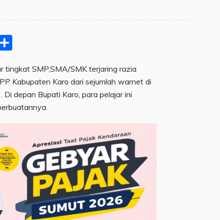
pp
ram
e
Email
Share
ar tingkat SMP,SMA/SMK terjaring razia
 PP Kabupaten Karo dari sejumlah warnet di
Di depan Bupati Karo, para pelajar ini
 perbuatannya.