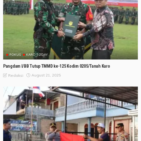
FOKUS
KARO TODAY
Pangdam I/BB Tutup TMMD ke-125 Kodim 0205/Tanah Karo
August 21, 2025
Redaksi