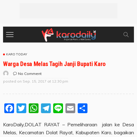
KARO TODAY
Warga Desa Melas Tagih Janji Bupati Karo
No Comment
posted on
Sep. 15, 2017 at 12:30 pm
Facebook
Twitter
WhatsApp
Telegram
Line
Email
Share
KaroDaily,DOLAT RAYAT – Pemeliharaan jalan ke Desa
Melas, Kecamatan Dolat Rayat, Kabupaten Karo, bagaikan