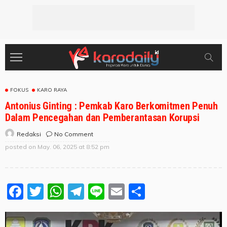
FOKUS
KARO RAYA
Antonius Ginting : Pemkab Karo Berkomitmen Penuh
Dalam Pencegahan dan Pemberantasan Korupsi
No Comment
Redaksi
posted on
May. 06, 2025 at 8:52 pm
Facebook
Twitter
WhatsApp
Telegram
Line
Email
Share