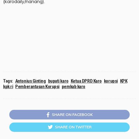
(karodaily/nanang).
Tags:
Antonius Ginting
bupati karo
Ketua DPRD Karo
korupsi
KPK
kpk ri
Pemberantasan Korupsi
pemkab karo
SHARE ON FACEBOOK
SHARE ON TWITTER