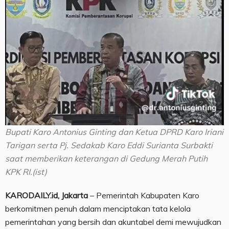
Bupati Karo Antonius Ginting dan Ketua DPRD Karo Iriani
Tarigan serta Pj. Sedakab Karo Eddi Surianta Surbakti
saat memberikan keterangan di Gedung Merah Putih
KPK RI.(ist)
KARODAILY.id, Jakarta
– Pemerintah Kabupaten Karo
berkomitmen penuh dalam menciptakan tata kelola
pemerintahan yang bersih dan akuntabel demi mewujudkan