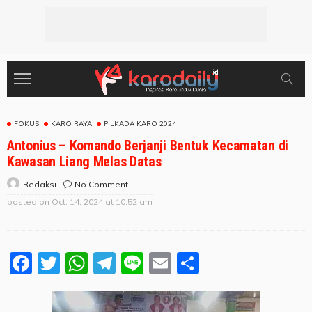
FOKUS
KARO RAYA
PILKADA KARO 2024
Antonius – Komando Berjanji Bentuk Kecamatan di
Kawasan Liang Melas Datas
No Comment
Redaksi
posted on
Oct. 14, 2024 at 10:52 am
Facebook
Twitter
WhatsApp
Telegram
Line
Email
Share