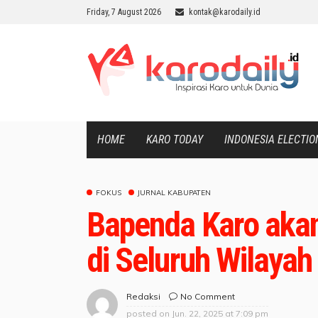
Friday, 7 August 2026
kontak@karodaily.id
HOME
KARO TODAY
INDONESIA ELECTIO
FOKUS
JURNAL KABUPATEN
Bapenda Karo aka
di Seluruh Wilaya
No Comment
Redaksi
posted on
Jun. 22, 2025 at 7:09 pm