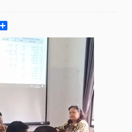
pp
ram
e
Email
Share