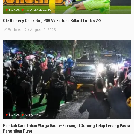
FOKUS
FOOTBALL ECHO
Ole Romeny Cetak Gol, PSV Vs Fortuna Sittard Tuntas 2-2
August 9, 2026
Redaksi
FOKUS
KARO RAYA
Pemkab Karo Imbau Warga Daulu–Semangat Gunung Tetap Tenang Pasca
Penertiban Pungli