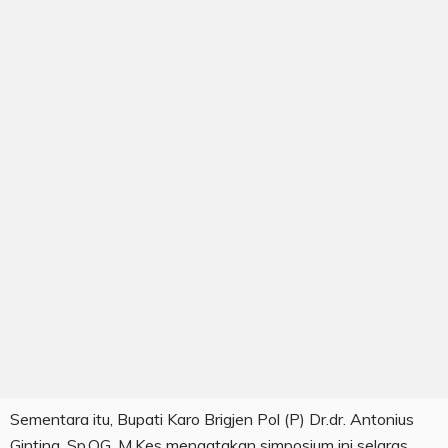
Sementara itu, Bupati Karo Brigjen Pol (P) Dr.dr. Antonius
Ginting, Sp.OG, M.Kes mengatakan simposium ini selaras