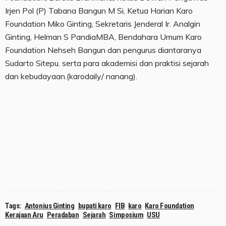
Irjen Pol (P) Tabana Bangun M Si, Ketua Harian Karo
Foundation Miko Ginting, Sekretaris Jenderal Ir. Analgin
Ginting, Helman S PandiaMBA, Bendahara Umum Karo
Foundation Nehseh Bangun dan pengurus diantaranya
Sudarto Sitepu. serta para akademisi dan praktisi sejarah
dan kebudayaan.(karodaily/ nanang).
Tags:
Antonius Ginting
bupati karo
FIB
karo
Karo Foundation
Kerajaan Aru
Peradaban
Sejarah
Simposium
USU