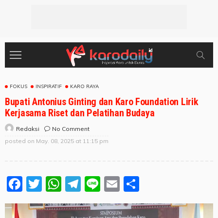
FOKUS
INSPIRATIF
KARO RAYA
Bupati Antonius Ginting dan Karo Foundation Lirik
Kerjasama Riset dan Pelatihan Budaya
No Comment
Redaksi
posted on
May. 08, 2025 at 11:15 pm
Facebook
Twitter
WhatsApp
Telegram
Line
Email
Share