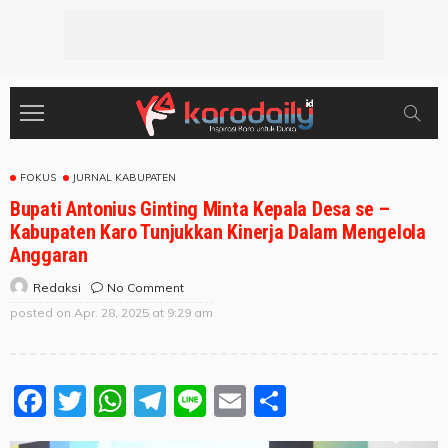
FOKUS
JURNAL KABUPATEN
Bupati Antonius Ginting Minta Kepala Desa se –
Kabupaten Karo Tunjukkan Kinerja Dalam Mengelola
Anggaran
No Comment
Redaksi
posted on
Apr. 28, 2025 at 9:29 am
Facebook
Twitter
WhatsApp
Telegram
Line
Email
Share