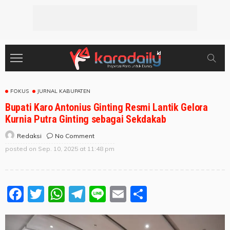
FOKUS
JURNAL KABUPATEN
Bupati Karo Antonius Ginting Resmi Lantik Gelora
Kurnia Putra Ginting sebagai Sekdakab
No Comment
Redaksi
posted on
Sep. 10, 2025 at 11:48 pm
Facebook
Twitter
WhatsApp
Telegram
Line
Email
Share