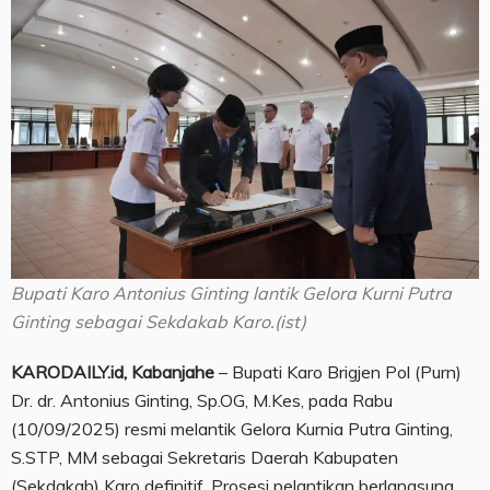
Bupati Karo Antonius Ginting lantik Gelora Kurni Putra
Ginting sebagai Sekdakab Karo.(ist)
KARODAILY.id, Kabanjahe
– Bupati Karo Brigjen Pol (Purn)
Dr. dr. Antonius Ginting, Sp.OG, M.Kes, pada Rabu
(10/09/2025) resmi melantik Gelora Kurnia Putra Ginting,
S.STP, MM sebagai Sekretaris Daerah Kabupaten
(Sekdakab) Karo definitif. Prosesi pelantikan berlangsung