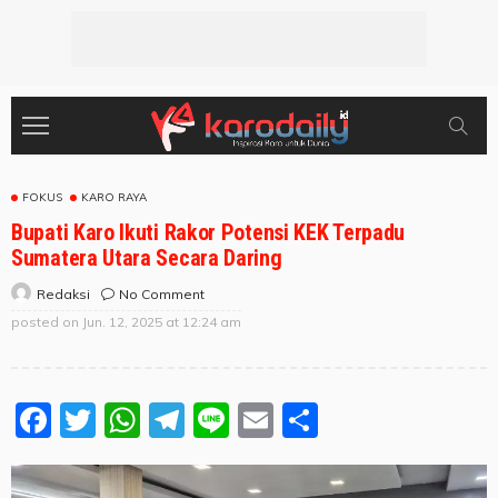
FOKUS
KARO RAYA
Bupati Karo Ikuti Rakor Potensi KEK Terpadu
Sumatera Utara Secara Daring
No Comment
Redaksi
posted on
Jun. 12, 2025 at 12:24 am
Facebook
Twitter
WhatsApp
Telegram
Line
Email
Share