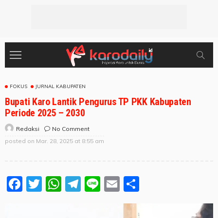
FOKUS
JURNAL KABUPATEN
Bupati Karo Lantik Pengurus TP PKK Kabupaten
Periode 2025 – 2030
No Comment
Redaksi
posted on
Mar. 28, 2025 at 8:55 am
Facebook
Twitter
WhatsApp
Telegram
Line
Email
Share