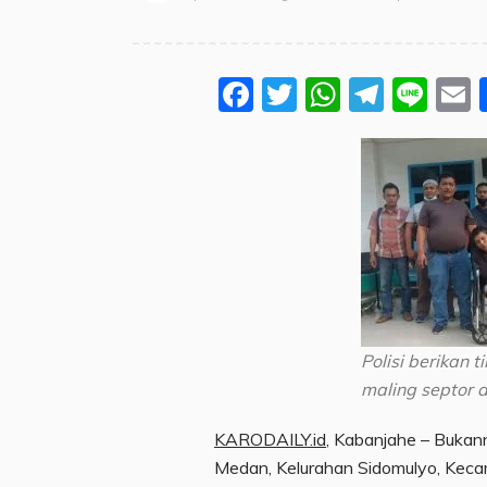
Facebook
Twitter
WhatsA
Teleg
Lin
Polisi berikan 
maling septor d
KARODAILY.id
, Kabanjahe – Bukann
Medan, Kelurahan Sidomulyo, Kec