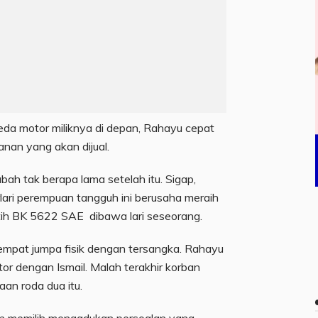
eda motor miliknya di depan, Rahayu cepat
an yang akan dijual.
ah tak berapa lama setelah itu. Sigap,
lari perempuan tangguh ini berusaha meraih
tih BK 5622 SAE dibawa lari seseorang.
empat jumpa fisik dengan tersangka. Rahayu
otor dengan Ismail. Malah terakhir korban
an roda dua itu.
ban memilih mengadukan persoalan yang