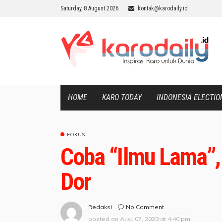
Saturday, 8 August 2026
kontak@karodaily.id
HOME
KARO TODAY
INDONESIA ELECTIO
FOKUS
Coba “Ilmu Lama”,
Dor
No Comment
Redaksi
posted on
Aug. 07, 2020 at 4:40 pm