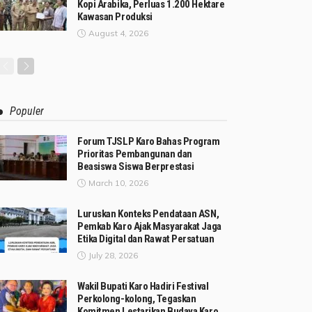
Kopi Arabika, Perluas 1.200 Hektare
Kawasan Produksi
August 4, 2026
Populer
Forum TJSLP Karo Bahas Program
Prioritas Pembangunan dan
Beasiswa Siswa Berprestasi
March 10, 2026
Luruskan Konteks Pendataan ASN,
Pemkab Karo Ajak Masyarakat Jaga
Etika Digital dan Rawat Persatuan
July 28, 2026
Wakil Bupati Karo Hadiri Festival
Perkolong-kolong, Tegaskan
Komitmen Lestarikan Budaya Karo