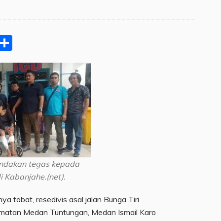
pp
ram
e
Email
Share
tindakan tegas kepada
i Kabanjahe.(net).
ya tobat, resedivis asal jalan Bunga Tiri
amatan Medan Tuntungan, Medan Ismail Karo