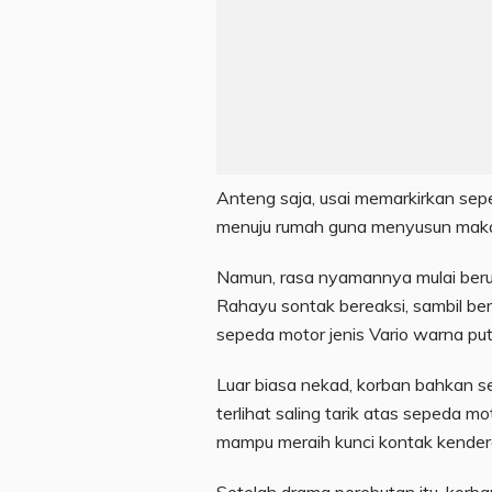
Anteng saja, usai memarkirkan sep
menuju rumah guna menyusun makan
Namun, rasa nyamannya mulai berub
Rahayu sontak bereaksi, sambil ber
sepeda motor jenis Vario warna pu
Luar biasa nekad, korban bahkan s
terlihat saling tarik atas sepeda m
mampu meraih kunci kontak kendera
Setelah drama perebutan itu, kor