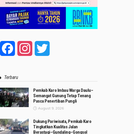
Facebook
Instagram
Twitter
Terbaru
Pemkab Karo Imbau Warga Daulu–
Semangat Gunung Tetap Tenang
Pasca Penertiban Pungli
August 9, 2026
Dukung Pariwisata, Pemkab Karo
Tingkatkan Kualitas Jalan
Berastagi–Gundaling–Gongsol