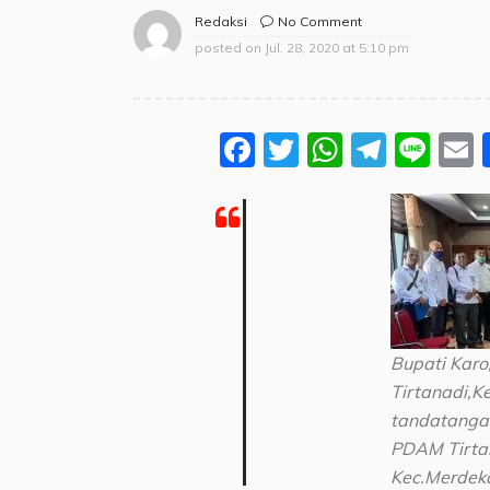
No Comment
Redaksi
posted on
Jul. 28, 2020 at 5:10 pm
Facebook
Twitter
WhatsA
Teleg
Lin
Bupati Karo
Tirtanadi,K
tandatanga
PDAM Tirta
Kec.Merdeka,