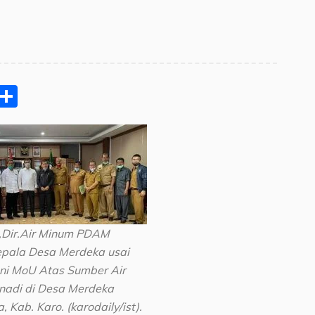
pp
ram
e
Email
Share
,Dir.Air Minum PDAM
epala Desa Merdeka usai
ni MoU Atas Sumber Air
nadi di Desa Merdeka
 Kab. Karo. (karodaily/ist).