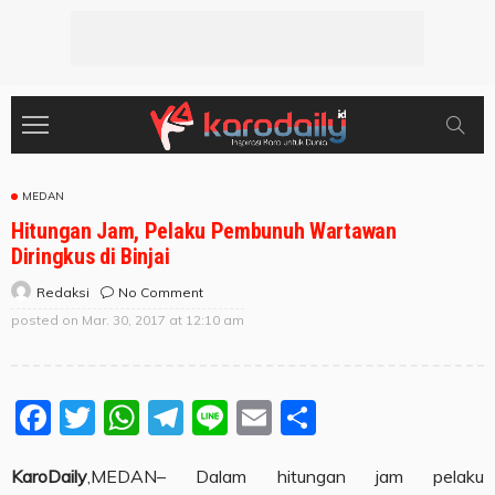
MEDAN
Hitungan Jam, Pelaku Pembunuh Wartawan
Diringkus di Binjai
No Comment
Redaksi
posted on
Mar. 30, 2017 at 12:10 am
Facebook
Twitter
WhatsApp
Telegram
Line
Email
Share
KaroDaily
,MEDAN– Dalam hitungan jam pelaku