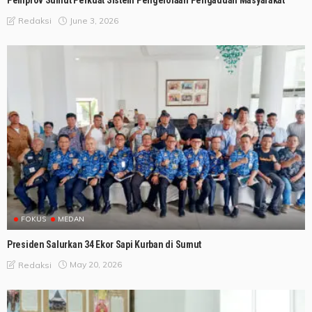
Pemprov Sumut Perkuat Sistem Pengelolaan Pengaduan Masyarakat
June 3, 2026
Redaksi
FOKUS
MEDAN
Presiden Salurkan 34 Ekor Sapi Kurban di Sumut
May 20, 2026
Redaksi