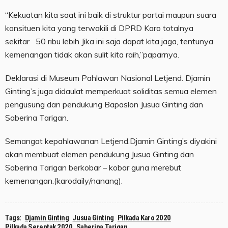
“Kekuatan kita saat ini baik di struktur partai maupun suara
konsituen kita yang terwakili di DPRD Karo totalnya
sekitar 50 ribu lebih.Jika ini saja dapat kita jaga, tentunya
kemenangan tidak akan sulit kita raih,”paparnya.
Deklarasi di Museum Pahlawan Nasional Letjend. Djamin
Ginting’s juga didaulat memperkuat soliditas semua elemen
pengusung dan pendukung Bapaslon Jusua Ginting dan
Saberina Tarigan.
Semangat kepahlawanan Letjend.Djamin Ginting’s diyakini
akan membuat elemen pendukung Jusua Ginting dan
Saberina Tarigan berkobar – kobar guna merebut
kemenangan.(karodaily/nanang).
Tags:
Djamin Ginting
Jusua Ginting
Pilkada Karo 2020
Pilkada Serentak 2020
Saberina Tarigan