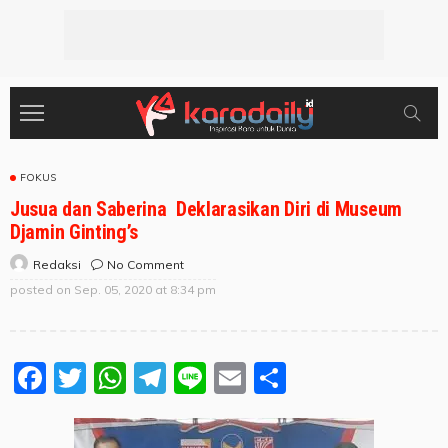
FOKUS
Jusua dan Saberina Deklarasikan Diri di Museum
Djamin Ginting’s
No Comment
Redaksi
posted on
Sep. 05, 2020 at 8:34 pm
Facebook
Twitter
WhatsApp
Telegram
Line
Email
Share