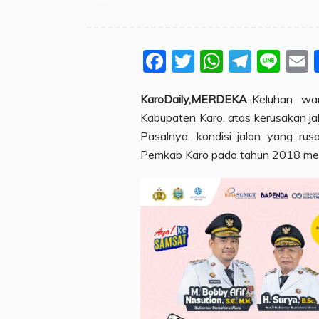
Facebook
Twitter
WhatsA
Teleg
Lin
KaroDaily,MERDEKA
-Keluhan wa
Kabupaten Karo, atas kerusakan ja
Pasalnya, kondisi jalan yang rus
Pemkab Karo pada tahun 2018 me