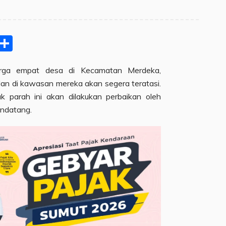
pp
ram
e
Email
Share
rga empat desa di Kecamatan Merdeka,
lan di kawasan mereka akan segera teratasi.
ak parah ini akan dilakukan perbaikan oleh
ndatang.