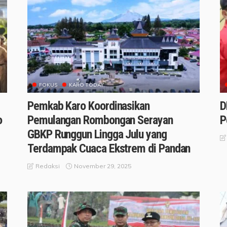
FOKUS
KARO TODAY
Pemkab Karo Koordinasikan
D
o
Pemulangan Rombongan Serayan
P
GBKP Runggun Lingga Julu yang
Terdampak Cuaca Ekstrem di Pandan
November 29, 2025
Redaksi