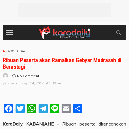
KARO TODAY
Ribuan Peserta akan Ramaikan Gebyar Madrasah di
Berastagi
No Comment
posted on
Sep. 14, 2017 at 1:39 pm
Facebook
Twitter
WhatsApp
Telegram
Line
Email
Share
KaroDaily, KABANJAHE
– Ribuan peserta direncanakan