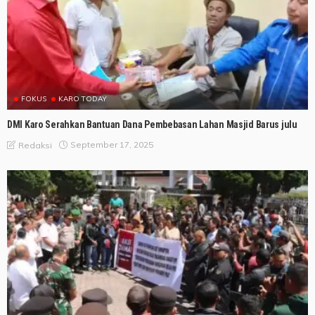
FOKUS
KARO TODAY
DMI Karo Serahkan Bantuan Dana Pembebasan Lahan Masjid Barus julu
September 17, 2025
Redaksi