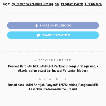
Tags:
Ny.Roswitha Antonius Ginting
pkk
Program Pokok
TP PKK Karo
SHARE ON FACEBOOK
SHARE ON TWITTER
PREVIOUS ARTICLE
Pemkab Karo–APINDO–APPUHK Perkuat Sinergi Strategis untuk
Akselerasi Investasi dan Inovasi Pertanian Modern
NEXT ARTICLE
Bupati Karo Hadiri Sertijab Danyonif 125/Si’mbisa, Pangdam I/BB
Tekankan Profesionalisme Prajurit