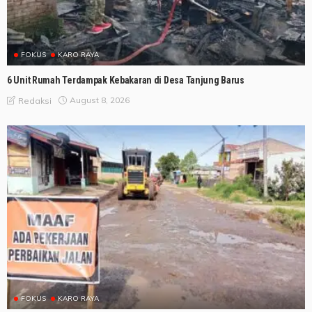
FOKUS
KARO RAYA
6 Unit Rumah Terdampak Kebakaran di Desa Tanjung Barus
August 8, 2026
Redaksi
FOKUS
KARO RAYA