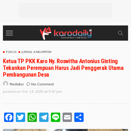
FOKUS
JURNAL KABUPATEN
Ketua TP PKK Karo Ny. Roswitha Antonius Ginting
Tekankan Perempuan Harus Jadi Penggerak Utama
Pembangunan Desa
No Comment
Redaksi
posted on
Oct. 14, 2025 at 5:47 pm
Facebook
Twitter
WhatsApp
Telegram
Line
Email
Share