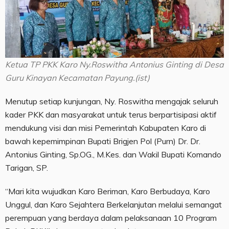
Ketua TP PKK Karo Ny.Roswitha Antonius Ginting di Desa
Guru Kinayan Kecamatan Payung.(ist)
Menutup setiap kunjungan, Ny. Roswitha mengajak seluruh
kader PKK dan masyarakat untuk terus berpartisipasi aktif
mendukung visi dan misi Pemerintah Kabupaten Karo di
bawah kepemimpinan Bupati Brigjen Pol (Purn) Dr. Dr.
Antonius Ginting, Sp.OG., M.Kes. dan Wakil Bupati Komando
Tarigan, SP.
“Mari kita wujudkan Karo Beriman, Karo Berbudaya, Karo
Unggul, dan Karo Sejahtera Berkelanjutan melalui semangat
perempuan yang berdaya dalam pelaksanaan 10 Program