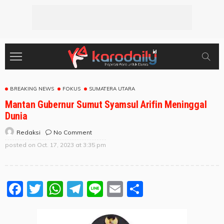
BREAKING NEWS
FOKUS
SUMATERA UTARA
Mantan Gubernur Sumut Syamsul Arifin Meninggal
Dunia
No Comment
Redaksi
posted on
Oct. 17, 2023 at 3:35 pm
Facebook
Twitter
WhatsApp
Telegram
Line
Email
Share