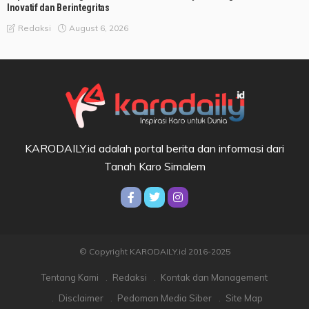
Inovatif dan Berintegritas
August 6, 2026
Redaksi
KARODAILY.id adalah portal berita dan informasi dari
Tanah Karo Simalem
© Copyright KARODAILY.id 2016-2025
Tentang Kami
Redaksi
Kontak dan Management
Disclaimer
Pedoman Media Siber
Site Map