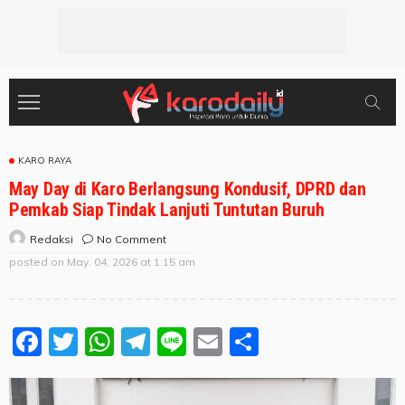
KARO RAYA
May Day di Karo Berlangsung Kondusif, DPRD dan
Pemkab Siap Tindak Lanjuti Tuntutan Buruh
No Comment
Redaksi
posted on
May. 04, 2026 at 1:15 am
Facebook
Twitter
WhatsApp
Telegram
Line
Email
Share