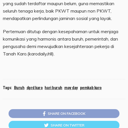
yang sudah terdaftar maupun belum, guna memastikan
seluruh tenaga kerja, baik PKWT maupun non PKWT,
mendapatkan perlindungan jaminan sosial yang layak.
Pertemuan ditutup dengan kesepahaman untuk menjaga
komunikasi yang harmonis antara buruh, pemerintah, dan
pengusaha demi mewujudkan kesejahteraan pekerja di
Tanah Karo.(karodaily/rill).
Tags:
Buruh
dprd karo
hari buruh
may day
pemkab karo
SHARE ON FACEBOOK
SHARE ON TWITTER