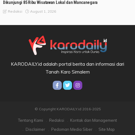
Dikunjungi 85 Ribu Wisatawan Lokal dan Mancanegara
August 1, 2026
Redaksi
KARODAILY.id adalah portal berita dan informasi dari
Tanah Karo Simalem
© Copyright KARODAILY.id 2016-2025
Tentang Kami
Redaksi
Kontak dan Management
Disclaimer
Pedoman Media Siber
Site Map