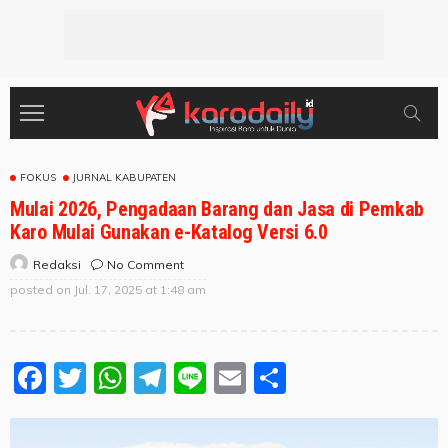
FOKUS
JURNAL KABUPATEN
Mulai 2026, Pengadaan Barang dan Jasa di Pemkab
Karo Mulai Gunakan e-Katalog Versi 6.0
No Comment
Redaksi
posted on
Jul. 17, 2025 at 1:48 am
Facebook
Twitter
WhatsApp
Telegram
Line
Email
Share