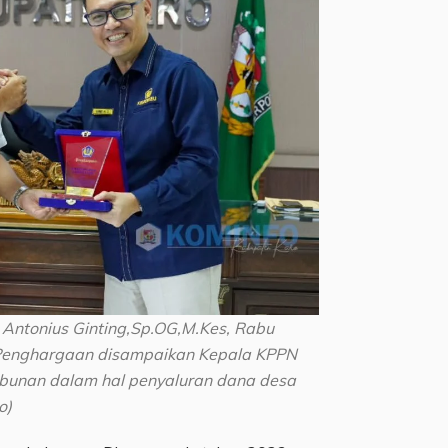
r. Antonius Ginting,Sp.OG,M.Kes, Rabu
. Penghargaan disampaikan Kepala KPPN
bunan dalam hal penyaluran dana desa
o)