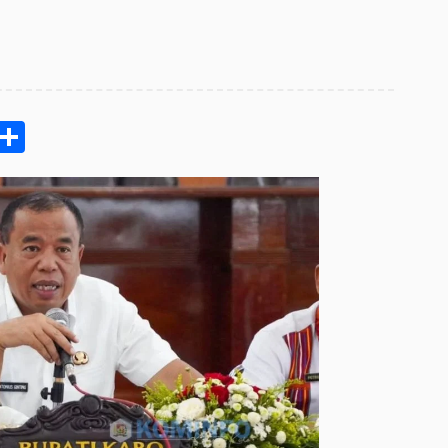
pp
ram
e
Email
Share