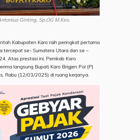
.Antonius Ginting, Sp.OG M.Kes.
ntah Kabupaten Karo raih peringkat pertama
a tercepat se- Sumatera Utara dan se –
4. Atas prestasi ini, Pemkab Karo
ima langsung Bupati Karo Brigjen Pol (P)
es, Rabu (12/03/2025) di ruang kerjanya.