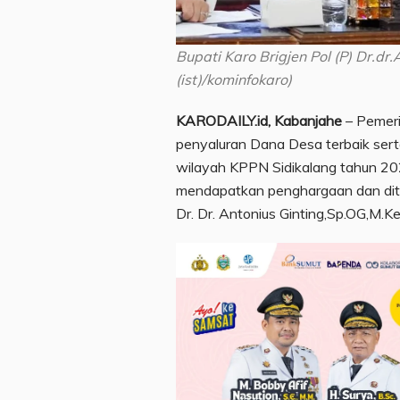
Bupati Karo Brigjen Pol (P) Dr.dr
(ist)/kominfokaro)
KARODAILY.id, Kabanjahe
– Pemeri
penyaluran Dana Desa terbaik sert
wilayah KPPN Sidikalang tahun 202
mendapatkan penghargaan dan diter
Dr. Dr. Antonius Ginting,Sp.OG,M.K