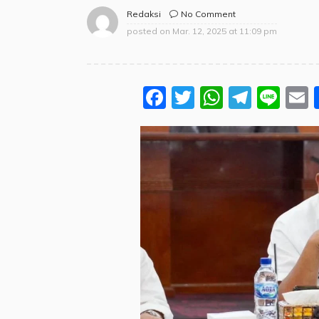
No Comment
Redaksi
posted on
Mar. 12, 2025 at 11:09 pm
Facebook
Twitter
WhatsA
Teleg
Lin