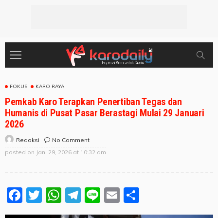
FOKUS
KARO RAYA
Pemkab Karo Terapkan Penertiban Tegas dan
Humanis di Pusat Pasar Berastagi Mulai 29 Januari
2026
No Comment
Redaksi
posted on
Jan. 29, 2026 at 10:32 am
Facebook
Twitter
WhatsApp
Telegram
Line
Email
Share