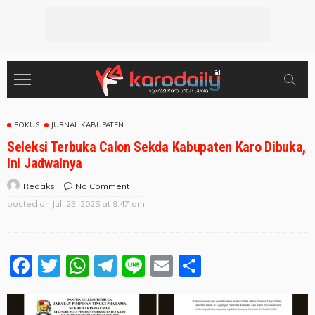
FOKUS
JURNAL KABUPATEN
Seleksi Terbuka Calon Sekda Kabupaten Karo Dibuka,
Ini Jadwalnya
No Comment
Redaksi
posted on
Jul. 23, 2025 at 9:47 am
Facebook
Twitter
WhatsApp
Telegram
Line
Email
Share