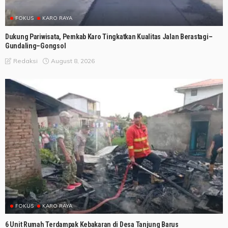
FOKUS
KARO RAYA
Dukung Pariwisata, Pemkab Karo Tingkatkan Kualitas Jalan Berastagi–
Gundaling–Gongsol
August 8, 2026
Redaksi
FOKUS
KARO RAYA
6 Unit Rumah Terdampak Kebakaran di Desa Tanjung Barus