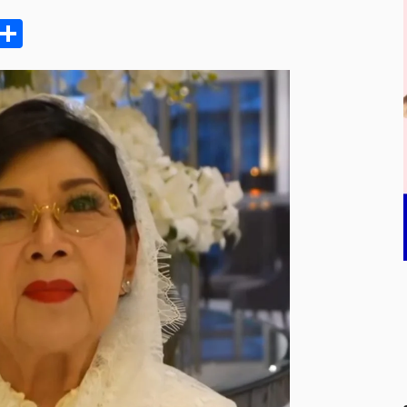
pp
ram
e
Email
Share