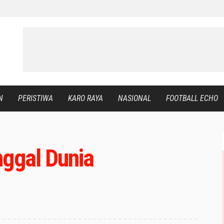
N
PERISTIWA
KARO RAYA
NASIONAL
FOOTBALL ECHO
nggal Dunia