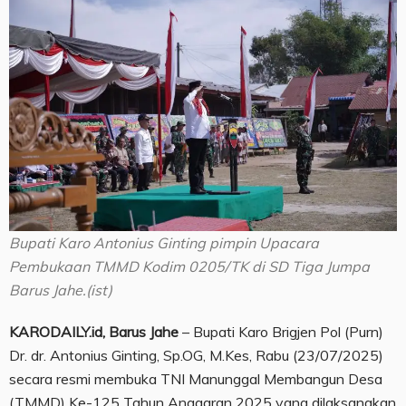
Bupati Karo Antonius Ginting pimpin Upacara
Pembukaan TMMD Kodim 0205/TK di SD Tiga Jumpa
Barus Jahe.(ist)
KARODAILY.id, Barus Jahe
– Bupati Karo Brigjen Pol (Purn)
Dr. dr. Antonius Ginting, Sp.OG, M.Kes, Rabu (23/07/2025)
secara resmi membuka TNI Manunggal Membangun Desa
(TMMD) Ke-125 Tahun Anggaran 2025 yang dilaksanakan