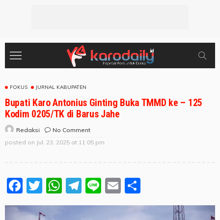
FOKUS
JURNAL KABUPATEN
Bupati Karo Antonius Ginting Buka TMMD ke – 125
Kodim 0205/TK di Barus Jahe
No Comment
Redaksi
posted on
Jul. 23, 2025 at 11:05 pm
Facebook
Twitter
WhatsApp
Telegram
Line
Email
Share