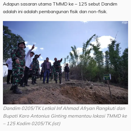
Adapun sasaran utama TMMD ke – 125 sebut Dandim
adalah ini adalah pembangunan fisik dan non-fisik.
Dandim 0205/TK Letkol Inf Ahmad Afryan Rangkuti dan
Bupati Karo Antonius Ginting memantau lokasi TMMD ke
– 125 Kodim 0205/TK.(ist)