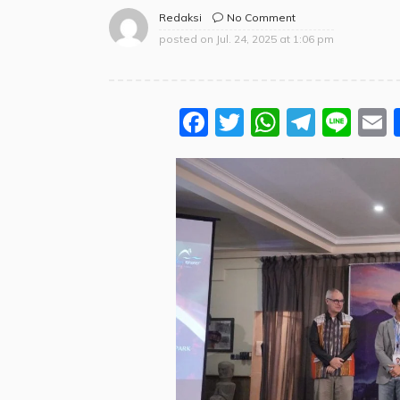
No Comment
Redaksi
posted on
Jul. 24, 2025 at 1:06 pm
Facebook
Twitter
WhatsA
Teleg
Lin