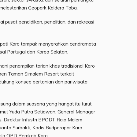
elestarikan Geopark Kaldera Toba.
ai pusat pendidikan, penelitian, dan rekreasi
upati Karo tampak menyerahkan cendramata
al Portugal dan Korea Selatan.
ni penampilan tarian khas tradisional Karo
en Taman Simalem Resort terkait
ukung konsep pertanian dan pariwisata
ung dalam suasana yang hangat itu turut
Sumut Yuda Putra Setiawan, General Manager
s, Direktur Infustri BPODT Raja Malem
rianta Surbakti, Kadis Budporapar Karo
pala OPD Pemkab Karo.