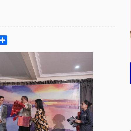
pp
ram
e
Email
Share