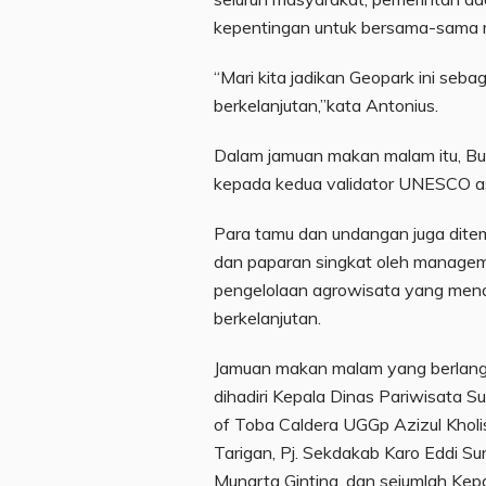
kepentingan untuk bersama-sama m
“Mari kita jadikan Geopark ini sebag
berkelanjutan,”kata Antonius.
Dalam jamuan makan malam itu, B
kepada kedua validator UNESCO as
Para tamu dan undangan juga ditema
dan paparan singkat oleh managem
pengelolaan agrowisata yang mend
berkelanjutan.
Jamuan makan malam yang berlangs
dihadiri Kepala Dinas Pariwisata 
of Toba Caldera UGGp Azizul Kholi
Tarigan, Pj. Sekdakab Karo Eddi Su
Munarta Ginting, dan sejumlah Ke