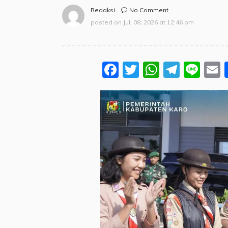
No Comment
Redaksi
posted on
Jul. 08, 2026 at 12:46 pm
Facebook
Twitter
WhatsA
Teleg
Lin