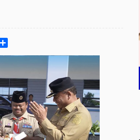
pp
ram
e
Email
Share