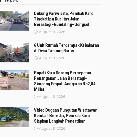
Terbaru
Dukung Pariwisata, Pemkab Karo
Tingkatkan Kualitas Jalan
Berastagi–Gundaling–Gongsol
August 8, 2026
6 Unit Rumah Terdampak Kebakaran
di Desa Tanjung Barus
August 8, 2026
Bupati Karo Dorong Percepatan
Penanganan Jalan Berastagi–
Simpang Empat, Anggaran Rp2,84
Miliar
August 8, 2026
Video Dugaan Pungutan Wisatawan
Kembali Beredar, Pemkab Karo
Siapkan Langkah Penertiban
August 8, 2026