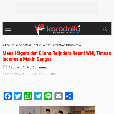
FOKUS
FOOTBALL ECHO
PSSI
TIMNAS INDONESIA
Mees Hilgers dan Eliano Reijnders Resmi WNI, Timnas
Indonesia Makin Sangar
No Comment
Redaksi
posted on
Oct. 01, 2024 at 11:00 am
Facebook
Twitter
WhatsApp
Telegram
Line
Email
Share