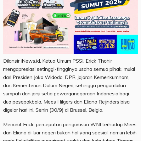
Dilansir iNews.id, Ketua Umum PSSI, Erick Thohir
mengapresiasi setinggi-tingginya usaha semua pihak, mulai
dari Presiden Joko Widodo, DPR, jajaran Kemenkumham,
dan Kementerian Dalam Negeri, sehingga pengambilan
sumpah dan janji setia pewarganegaraan Indonesia bagi
dua pesepakbola, Mees Hilgers dan Eliano Reijnders bisa
digelar hari ini, Senin (30/9) di Brussel, Belgia.
Menurut Erick, percepatan pengurusan WNI terhadap Mees
dan Eliano di luar negeri bukan hal yang spesial, namun lebih
pada fleksibilitas mengingat waktu dan kebutuhan Timnas