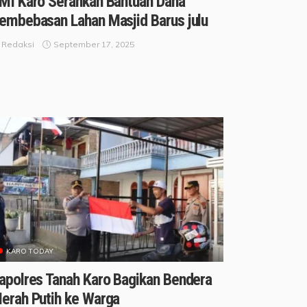
MI Karo Serahkan Bantuan Dana
embebasan Lahan Masjid Barus julu
September 17, 2025
Redaksi
KARO TODAY
apolres Tanah Karo Bagikan Bendera
erah Putih ke Warga