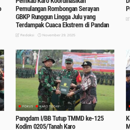
Pemkab Karo Koordinasikan
D
o
Pemulangan Rombongan Serayan
P
GBKP Runggun Lingga Julu yang
Terdampak Cuaca Ekstrem di Pandan
November 29, 2025
Redaksi
FOKUS
KARO TODAY
Pangdam I/BB Tutup TMMD ke-125
K
Kodim 0205/Tanah Karo
M