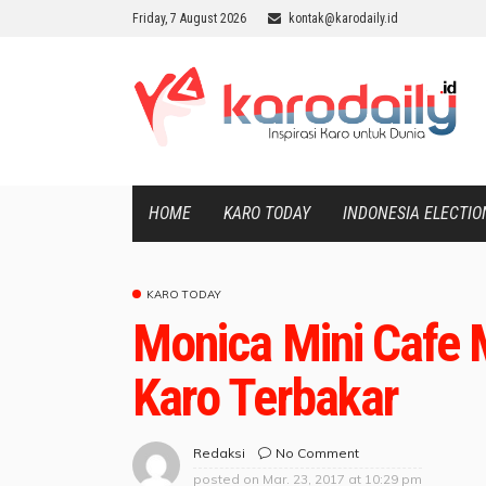
Friday, 7 August 2026
kontak@karodaily.id
HOME
KARO TODAY
INDONESIA ELECTIO
KARO TODAY
Monica Mini Cafe 
Karo Terbakar
No Comment
Redaksi
posted on
Mar. 23, 2017 at 10:29 pm